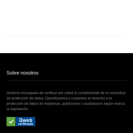
NUESTROS SERVICIOS YA
Sobre nosotros
Gestoría encargada de verificar por usted el cumplimiento de la normativa
de protección de datos. Garantizamos y cuidamos el derecho a la
protección de datos de empresas, autónomos y ciudadanos según marca
la legislación.