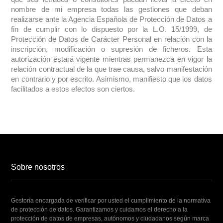
nombre de mi empresa todas las gestiones que deban
realizarse ante la Agencia Española de Protección de Datos a
fin de cumplir con lo dispuesto por la L.O. 15/1999, de
Protección de Datos de Carácter Personal en relación con la
inscripción, modificación o supresión de ficheros. Esta
autorización estará vigente mientras permanezca en vigor la
relación contractual de la que trae causa, salvo manifestación
en contrario y por escrito. Asimismo, manifiesto que los datos
facilitados a estos efectos son ciertos.
Sobre nosotros
Gestoría encargada de verificar por usted el cumplimiento de la normativa
de protección de datos. Garantizamos y cuidamos el derecho a la
protección de datos de empresas, autónomos y ciudadanos según marca