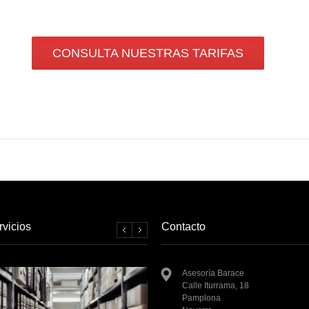
CONSULTA NUESTRAS TARIFAS
rvicios
Contacto
Asesoría Barace
Calle Iturrama, 18
Pamplona