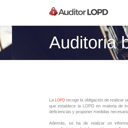
Auditoria 
La
recoge la obligación de realizar u
LOPD
que establece la LOPD en materia de trat
deficiencias y proponer medidas necesari
Además, se ha de realizar un informe