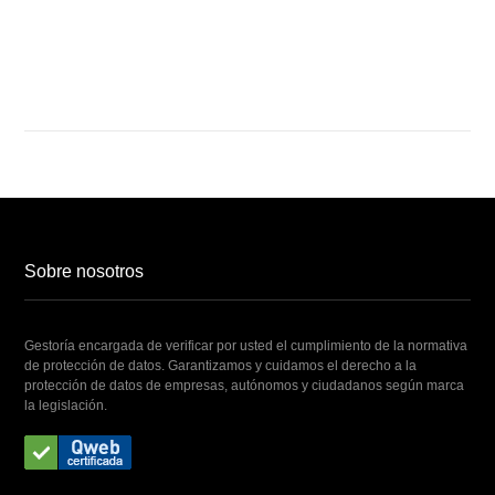
NUESTROS SERVICIOS YA
Sobre nosotros
Gestoría encargada de verificar por usted el cumplimiento de la normativa
de protección de datos. Garantizamos y cuidamos el derecho a la
protección de datos de empresas, autónomos y ciudadanos según marca
la legislación.