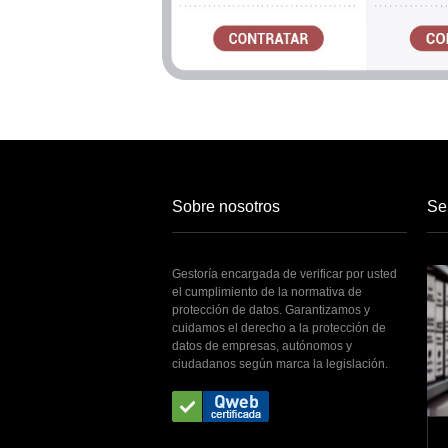
Sobre nosotros
Se
Gestoría encargada de verificar por usted
el cumplimiento de la normativa de
protección de datos. Garantizamos y
cuidamos el derecho a la protección de
datos de empresas, autónomos y
ciudadanos según marca la legislación.