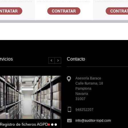
rvicios
Contacto
Asesoría Barace
Calle Iturrama, 18
Pamplona
Navarra
31007
948252207
info@auditor-lopd.com
Registro de ficheros AGPD
Adecuación Web y Tienda
Auditoria bi-anual